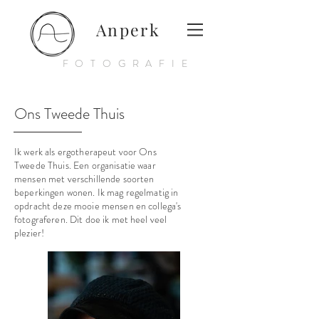
Anperk
FOTOGRAFIE
Ons Tweede Thuis
Ik werk als ergotherapeut voor Ons
Tweede Thuis. Een organisatie waar
mensen met verschillende soorten
beperkingen wonen. Ik mag regelmatig in
opdracht deze mooie mensen en collega's
fotograferen. Dit doe ik met heel veel
plezier!